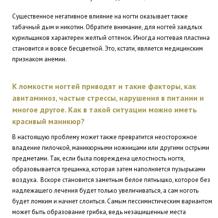
Существенное негативное влияние на ногти оказывает также
табачный дым и никотин. Обратите внимание, для ногтей заядлых
курильщиков характерен желтый оттенок. Иногда ногтевая пластина
становится и вовсе бесцветной. Это, кстати, является медицинским
признаком анемии.
К ломкости ногтей приводят и такие факторы, как
авитаминоз, частые стрессы, нарушения в питании и
многое другое. Как в такой ситуации можно иметь
красивый маникюр?
В настоящую проблему может также превратится неосторожное
владение пилочкой, маникюрными ножницами или другими острыми
предметами. Так, если была повреждена целостность ногтя,
образовывается трещинка, которая затем наполняется пузырьками
воздуха. Вскоре становится заметным белое пятнышко, которое без
надлежащего лечения будет только увеличиваться, а сам ноготь
будет ломким и начнет слоиться. Самым пессимистическим вариантом
может быть образование грибка, ведь незащищенные места