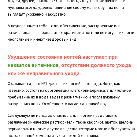
людей, друзей, знакомых? Согласитесь, что успешные женщины и
мужчины всегда уделяют внимание своему маникюру – их ногти
выглядят ухоженно и аккуратно.
А неуверенные в себе люди, обессиленные, расстроенные или
разочарованные похвастаться красивыми ногтями не могут – их ногти
неопрятные и имеют нездоровый вид.
Ухудшение состояния ногтей наступает при
нехватке витаминов
, отсутствии должного ухода
или же неправильного ухода.
Оказывается, враг №1 для наших ногтей – это вода. Ногти, как
известно, состоят из ороговевших клеток эпидермиса, а длительное
пребывание их в воде ведет к размягчению и последующему
разрушению ногтя. Особенно это касается горячей воды.
Следующую не меньшую опасность для ногтей представляют
различные химические растворители, такие как спирт, ацетон, щелочь,
пергидроль и многие другие вещества, которые можно обнаружить на
полках ванной комнаты и кухни каждой женщины.