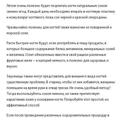
Летом очень полезно будет подпитать ногти натуральным соком
свежих ягод. Каждый день необходимо втирать в ногтевую пластину
и кожу вокруг ногтевого ложа сок черной и красной смородины.
Чрезвычайно полезны для ногтей также ванночки из поваренной и
морской соли.
Расти быстрее ногти будут, если употреблять в пищу продукты, в
которых большое содержание белка, витаминов, минеральных солей
и желатина. Стоит обязательно ввести в свой рацион различные
фруктовые желе – и калорий немного, и полезно для здоровья, и
вкусно.
Заусеницы также могут представлять для внешнего вида ногтей
существенную проблему. В старину, чтобы от них избавится, женщины
помещали на время руки в отвар трески. Не очень удобный метод?
Тогда воспользуйтесь соком лимона, он также препятствует
нарастанию кожи у основания ногтя. Попробуйте этот простой, но
эффективный способ.
Если после проведения различных оздоровительных процедур в