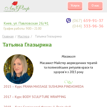
Услуги
О нас
(067)
659-91-37
Киев
,
ул. Павловская 26/41
(044)
333-96-36
График работы: 9:00—21:00
Главная
/
Мастера
/
Татьяна Глазырина
Татьяна Глазырина
Масажист
Масажист Майстер аюрведичних терапій
та полінезійських ритуалів краси та
здоров'я з 2015 року
2015 – Курс PRANA MASSAGE SUSHUMA PINDASWEDA
2017 – Курс BODY SCULPTURE WRAPPING